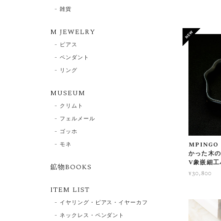
雑貨
M JEWELRY
ピアス
ペンダント
リング
MUSEUM
クリムト
フェルメール
ゴッホ
モネ
MPING
かった木の
V象嵌細工
鉱物BOOKS
¥30,800
ITEM LIST
イヤリング・ピアス・イヤーカフ
ネックレス・ペンダント