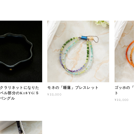
O クラリネットになりた
モネの「睡蓮」ブレスレット
ゴッホの「
ベル部分のK18YG/Ｓ
ト
¥22,000
バングル
¥22,000