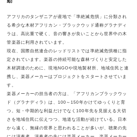
動
アフリカのタンザニアが産地で「準絶滅危惧」に分類され
る希少な木材アフリカン・ブラックウッド通称グラナディ
ラは、高比重で硬く、音の響きが良いことから世界中の木
管楽器に利用されています。
現在、国際自然連合のレッドリストでは準絶滅危惧種に指
定されています。楽器の持続可能な森林づくりと安定した
木材調達のために、現地NGOや現地製材所、地域住民と連
携し、楽器メーカーはプロジェクトをスタートさせていま
す。
楽器メーカーの担当者の方は、「アフリカンブラックウッ
ド（グラナディラ）は、100～150年かけてゆっくりと育
つ。短・中期的な利益だけでなく100年先を見据える大切
さを地域住民に伝えつつ、地道な活動が続けている。日本
から遠く、無縁の世界と思われることが多いが、聴衆の先
には演奏者、演奏者の先には楽器メーカー、楽器メーカー