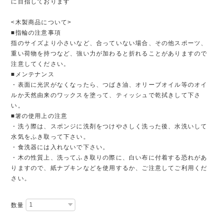
に目指しております
<木製商品について>
■指輪の注意事項
指のサイズより小さいなど、合っていない場合、その他スポーツ、
重い荷物を持つなど、強い力が加わると折れることがありますので
注意してください。
■メンテナンス
・表面に光沢がなくなったら、つばき油、オリーブオイル等のオイ
ルか天然由来のワックスを塗って、ティッシュで乾拭きして下さ
い。
■箸の使用上の注意
・洗う際は、スポンジに洗剤をつけやさしく洗った後、水洗いして
水気をふき取って下さい。
・食洗器には入れないで下さい。
・木の性質上、洗ってふき取りの際に、白い布に付着する恐れがあ
りますので、紙ナプキンなどを使用するか、ご注意してご利用くだ
さい。
数量