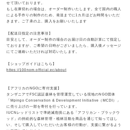
せて頂いております。
もし在庫切れの場合は、オーダー制作いたします。全て国内の職人
による手作りの制作のため、発送までに1カ月ほどお時間をいただ
きます。ご了承の上、購入をお願いいたします
【配送日指定の注意事項】
目安として、オーダー制作の場合のお届け日の自動計算にて指定し
ておりますが、ご希望の日時がございましたら、購入後メッセージ
にてご連絡いただければ対応いたします。
【ショップガイドはこちら】
https://100nom.official.ec/about
【アフリカのNGOに寄付支援】
タンザニアでFSC認証森林を管理運営している現地のNGO団体
「Mpingo Conservation & Development Initiative（MCDI）」
に売り上げの一部を寄付を行っています。
IUCNレッドリストで準絶滅危惧にある「アフリカン・ブラックウ
ッド」の持続的な森林管理・植林活動を商品を通じて知ってほし
い、そして購入していただいたお客様の行動が、支援に繋がるよう