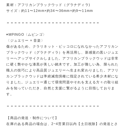
素材：アフリカンブラックウッド（グラナディラ)
サイズ：約11〜12mm×約34〜36mm×約9〜11mm
＝＝＝＝＝＝＝＝＝＝＝＝＝＝＝＝＝＝＝＝＝＝＝＝＝
◉MPINGO〈ムピンゴ〉
〈ジュエリー × 音楽〉
傷があるため、クラリネット・ピッコロになれなかったアフリカン
ブラックウッド（グラナディラ）を再活用し、新感覚の黒いジュエ
リーへアップサイクルしました。アフリカンブラックウッドは非常
に硬く艶やかな漆黒が美しい銘木です。加工が難しい為、限られた
職人の技巧により高品質ジュエリーへ生まれ変わりました。アフリ
カンブラックウッドは準絶滅危惧種に指定されている希少木材にな
りました。ジュエリー通じて環境問題やそれを支える方々の取り組
みを知っていただき、自然と支援に繋がるように目指しておりま
す。
＝＝＝＝＝＝＝＝＝＝＝＝＝＝＝＝＝＝＝＝＝＝＝＝＝
【商品の発送・制作について】
在庫のある商品の場合は、2~4営業日以内【土日祝除】の発送とさ