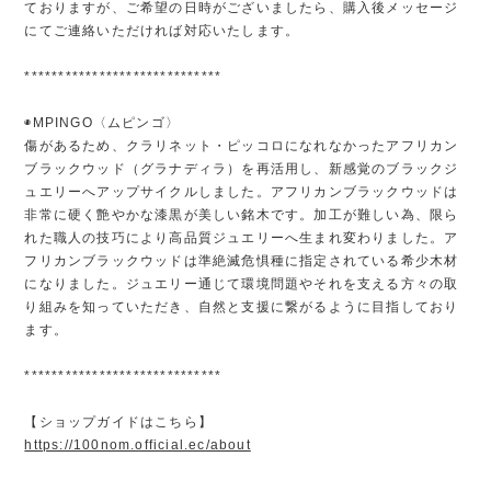
ておりますが、ご希望の日時がございましたら、購入後メッセージ
にてご連絡いただければ対応いたします。
*****************************
◉MPINGO〈ムピンゴ〉
傷があるため、クラリネット・ピッコロになれなかったアフリカン
ブラックウッド（グラナディラ）を再活用し、新感覚のブラックジ
ュエリーへアップサイクルしました。アフリカンブラックウッドは
非常に硬く艶やかな漆黒が美しい銘木です。加工が難しい為、限ら
れた職人の技巧により高品質ジュエリーへ生まれ変わりました。ア
フリカンブラックウッドは準絶滅危惧種に指定されている希少木材
になりました。ジュエリー通じて環境問題やそれを支える方々の取
り組みを知っていただき、自然と支援に繋がるように目指しており
ます。
*****************************
【ショップガイドはこちら】
https://100nom.official.ec/about