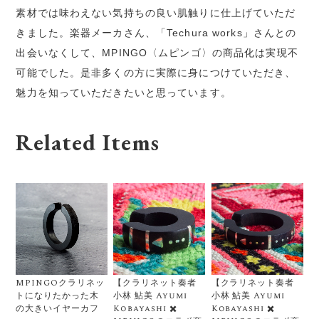
素材では味わえない気持ちの良い肌触りに仕上げていただ
きました。楽器メーカさん、「Techura works」さんとの
出会いなくして、MPINGO〈ムピンゴ〉の商品化は実現不
可能でした。是非多くの方に実際に身につけていただき、
魅力を知っていただきたいと思っています。
Related Items
MPINGOクラリネッ
【クラリネット奏者
【クラリネット奏者
トになりたかった木
小林 鮎美 Ayumi
小林 鮎美 Ayumi
の大きいイヤーカフ
Kobayashi ✖️
Kobayashi ✖️