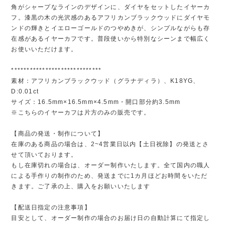
角がシャープなラインのデザインに、ダイヤをセットしたイヤーカ
フ。漆黒の木の光沢感のあるアフリカンブラックウッドにダイヤモ
ンドの輝きとイエローゴールドのつやめきが、シンプルながらも存
在感があるイヤーカフです。普段使いから特別なシーンまで幅広く
お使いいただけます。
*****************************
素材：アフリカンブラックウッド（グラナディラ）、K18YG、
D:0.01ct
サイズ：16.5mm×16.5mm×4.5mm・開口部分約3.5mm
※こちらのイヤーカフは片方のみの販売です。
【商品の発送・制作について】
在庫のある商品の場合は、2~4営業日以内【土日祝除】の発送とさ
せて頂いております。
もし在庫切れの場合は、オーダー制作いたします。全て国内の職人
による手作りの制作のため、発送までに1カ月ほどお時間をいただ
きます。ご了承の上、購入をお願いいたします
【配送日指定の注意事項】
目安として、オーダー制作の場合のお届け日の自動計算にて指定し