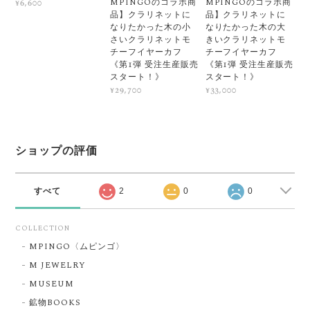
MPINGOのコラボ商
MPINGOのコラボ商
¥6,600
品】クラリネットに
品】クラリネットに
なりたかった木の小
なりたかった木の大
さいクラリネットモ
きいクラリネットモ
チーフイヤーカフ
チーフイヤーカフ
《第1弾 受注生産販売
《第1弾 受注生産販売
スタート！》
スタート！》
¥29,700
¥33,000
ショップの評価
すべて
2
0
0
COLLECTION
MPINGO〈ムピンゴ〉
M JEWELRY
MUSEUM
鉱物BOOKS