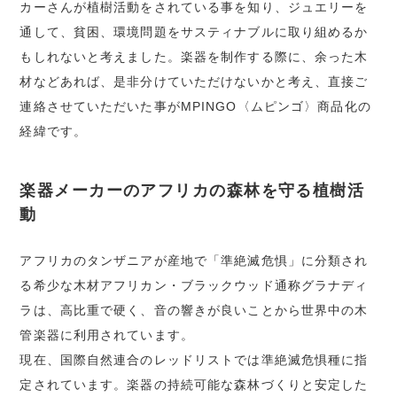
カーさんが植樹活動をされている事を知り、ジュエリーを
通して、貧困、環境問題をサスティナブルに取り組めるか
もしれないと考えました。楽器を制作する際に、余った木
材などあれば、是非分けていただけないかと考え、直接ご
連絡させていただいた事がMPINGO〈ムピンゴ〉商品化の
経緯です。
楽器メーカーのアフリカの森林を守る植樹活
動
アフリカのタンザニアが産地で「準絶滅危惧」に分類され
る希少な木材アフリカン・ブラックウッド通称グラナディ
ラは、高比重で硬く、音の響きが良いことから世界中の木
管楽器に利用されています。
現在、国際自然連合のレッドリストでは準絶滅危惧種に指
定されています。楽器の持続可能な森林づくりと安定した