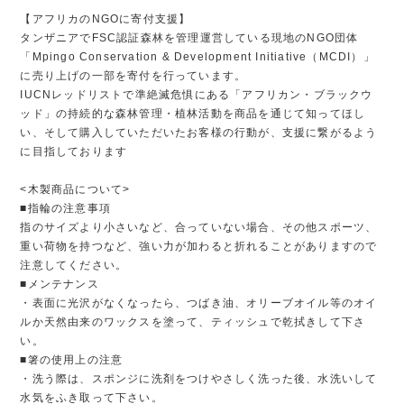
【アフリカのNGOに寄付支援】
タンザニアでFSC認証森林を管理運営している現地のNGO団体
「Mpingo Conservation & Development Initiative（MCDI）」
に売り上げの一部を寄付を行っています。
IUCNレッドリストで準絶滅危惧にある「アフリカン・ブラックウ
ッド」の持続的な森林管理・植林活動を商品を通じて知ってほし
い、そして購入していただいたお客様の行動が、支援に繋がるよう
に目指しております
<木製商品について>
■指輪の注意事項
指のサイズより小さいなど、合っていない場合、その他スポーツ、
重い荷物を持つなど、強い力が加わると折れることがありますので
注意してください。
■メンテナンス
・表面に光沢がなくなったら、つばき油、オリーブオイル等のオイ
ルか天然由来のワックスを塗って、ティッシュで乾拭きして下さ
い。
■箸の使用上の注意
・洗う際は、スポンジに洗剤をつけやさしく洗った後、水洗いして
水気をふき取って下さい。