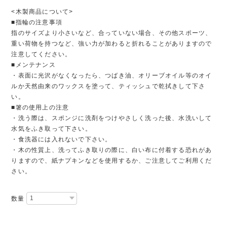
<木製商品について>
■指輪の注意事項
指のサイズより小さいなど、合っていない場合、その他スポーツ、
重い荷物を持つなど、強い力が加わると折れることがありますので
注意してください。
■メンテナンス
・表面に光沢がなくなったら、つばき油、オリーブオイル等のオイ
ルか天然由来のワックスを塗って、ティッシュで乾拭きして下さ
い。
■箸の使用上の注意
・洗う際は、スポンジに洗剤をつけやさしく洗った後、水洗いして
水気をふき取って下さい。
・食洗器には入れないで下さい。
・木の性質上、洗ってふき取りの際に、白い布に付着する恐れがあ
りますので、紙ナプキンなどを使用するか、ご注意してご利用くだ
さい。
数量