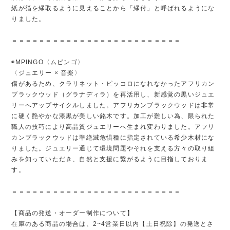
紙が箔を縁取るように見えることから「縁付」と呼ばれるようにな
りました。
＝＝＝＝＝＝＝＝＝＝＝＝＝＝＝＝＝＝＝＝＝＝＝＝＝
◉MPINGO〈ムピンゴ〉
〈ジュエリー × 音楽〉
傷があるため、クラリネット・ピッコロになれなかったアフリカン
ブラックウッド（グラナディラ）を再活用し、新感覚の黒いジュエ
リーへアップサイクルしました。アフリカンブラックウッドは非常
に硬く艶やかな漆黒が美しい銘木です。加工が難しい為、限られた
職人の技巧により高品質ジュエリーへ生まれ変わりました。アフリ
カンブラックウッドは準絶滅危惧種に指定されている希少木材にな
りました。ジュエリー通じて環境問題やそれを支える方々の取り組
みを知っていただき、自然と支援に繋がるように目指しておりま
す。
＝＝＝＝＝＝＝＝＝＝＝＝＝＝＝＝＝＝＝＝＝＝＝＝＝
【商品の発送・オーダー制作について】
在庫のある商品の場合は、2~4営業日以内【土日祝除】の発送とさ