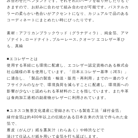
み合わせたペンダントです。それぞれのパーツを取り外したりもで
きますので、お好みに合わせて組み合わせが可能です。パステルカ
ラーの柔らかい色合いがアクセントになり、カジュアルで品のある
コーディネートにまとめたい時にぴったりです。
素材：アフリカンブラックウッド（グラナディラ）、純金箔、アマ
ゾナイト､ロードナイト､ブルーレース､クオーツ エコレザー革ひ
も、真鍮
■エコレザーとは
使用する革紐にも環境に配慮し、エコレザー認定資格のある株式会
社山陽様の革を使用しています。「日本エコレザー基準（JES）」
に適合し、「製品の製造・輸送・販売・再利用」までの一連のライ
フサイクルのなかで、環境負荷を減らすことに配慮し、環境面への
影響が少ないと認められる革材料のことを指しています。また牛革
は食肉加工過程の副産物がレザーに利用されています。
■ユネスコ無形文化遺産に登録されている製造工法「縁付金箔」
縁付金箔は約400年以上の伝統がある日本古来の方法で作られた金
箔で、
雁皮（がんぴ）紙を藁灰汁（わらあく）や柿渋などで
漬けて仕込んだ紙を用いて金箔を打ち延ばします。