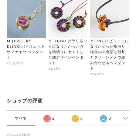
M JEWELRY
MPINGO クラリネッ
MPINGO ピッコロに
K18YG バイオレット
トになりたかった菅
なりたかった輪切り
サファイヤ ペンダン
を輪切りにカットし
純金94％金箔と琥珀
ト
た紐デザインペンダ
とグリーンメノウ組
ント
み合わせるペンダン
¥140,800
ト
¥4,180
¥24,200
ショップの評価
すべて
2
0
0
COLLECTION