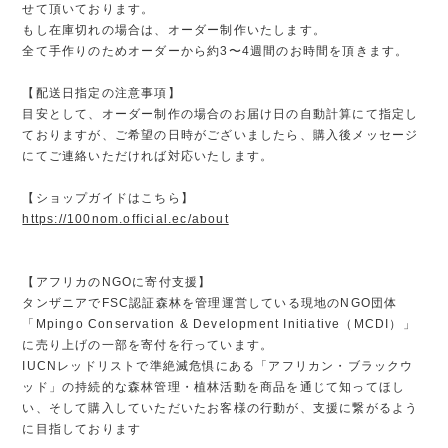
せて頂いております。
もし在庫切れの場合は、オーダー制作いたします。
全て手作りのためオーダーから約3〜4週間のお時間を頂きます。
【配送日指定の注意事項】
目安として、オーダー制作の場合のお届け日の自動計算にて指定し
ておりますが、ご希望の日時がございましたら、購入後メッセージ
にてご連絡いただければ対応いたします。
【ショップガイドはこちら】
https://100nom.official.ec/about
【アフリカのNGOに寄付支援】
タンザニアでFSC認証森林を管理運営している現地のNGO団体
「Mpingo Conservation & Development Initiative（MCDI）」
に売り上げの一部を寄付を行っています。
IUCNレッドリストで準絶滅危惧にある「アフリカン・ブラックウ
ッド」の持続的な森林管理・植林活動を商品を通じて知ってほし
い、そして購入していただいたお客様の行動が、支援に繋がるよう
に目指しております