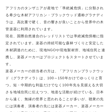
アフリカのタンザニアが産地で「準絶滅危惧」に分類され
る希少な木材アフリカン・ブラックウッド通称グラナディ
ラは、高比重で硬く、音の響きが良いことから世界中の木
管楽器に利用されています。
現在、国際自然連合のレッドリストでは準絶滅危惧種に指
定されています。楽器の持続可能な森林づくりと安定した
木材調達のために、現地NGOや現地製材所、地域住民と連
携し、楽器メーカーはプロジェクトをスタートさせていま
す。
楽器メーカーの担当者の方は、「アフリカンブラックウッ
ド（グラナディラ）は、100～150年かけてゆっくりと育
つ。短・中期的な利益だけでなく100年先を見据える大切
さを地域住民に伝えつつ、地道な活動が続けている。日本
から遠く、無縁の世界と思われることが多いが、聴衆の先
には演奏者、演奏者の先には楽器メーカー、楽器メーカー