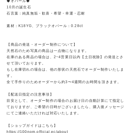
◆オパール◆
10月の誕生石
石言葉：純真無垢・歓喜・希望・幸運・忍耐
素材：K18YG、ブラックオパール：0.28ct
【商品の発送・オーダー制作について】
天然石のため写真の商品は一点物になります。
在庫のある商品の場合は、2~4営業日以内【土日祝除】の発送とさ
せて頂いております。
もし在庫切れの場合は、他の形状の天然石でオーダー制作いたしま
す。
全て手作りのためオーダーから約3〜4週間のお時間を頂きます。
【配送日指定の注意事項】
目安として、オーダー制作の場合のお届け日の自動計算にて指定し
ておりますが、ご希望の日時がございましたら、購入後メッセージ
にてご連絡いただければ対応いたします。
【ショップガイドはこちら】
https://100nom.official.ec/about