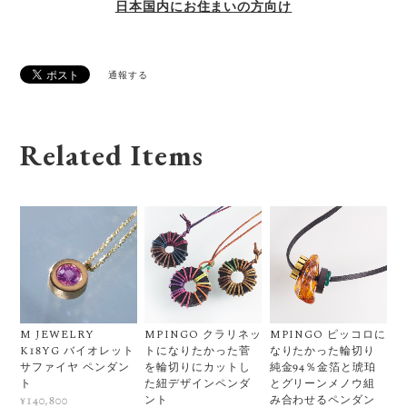
日本国内にお住まいの方向け
通報する
Related Items
M JEWELRY
MPINGO クラリネッ
MPINGO ピッコロに
K18YG バイオレット
トになりたかった菅
なりたかった輪切り
サファイヤ ペンダン
を輪切りにカットし
純金94％金箔と琥珀
ト
た紐デザインペンダ
とグリーンメノウ組
ント
み合わせるペンダン
¥140,800