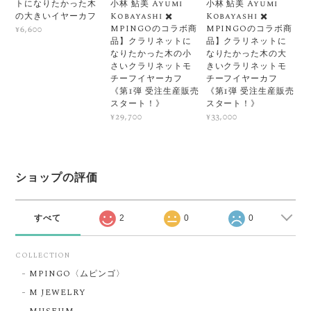
トになりたかった木
小林 鮎美 Ayumi
小林 鮎美 Ayumi
の大きいイヤーカフ
Kobayashi ✖️
Kobayashi ✖️
MPINGOのコラボ商
MPINGOのコラボ商
¥6,600
品】クラリネットに
品】クラリネットに
なりたかった木の小
なりたかった木の大
さいクラリネットモ
きいクラリネットモ
チーフイヤーカフ
チーフイヤーカフ
《第1弾 受注生産販売
《第1弾 受注生産販売
スタート！》
スタート！》
¥29,700
¥33,000
ショップの評価
すべて
2
0
0
COLLECTION
MPINGO〈ムピンゴ〉
M JEWELRY