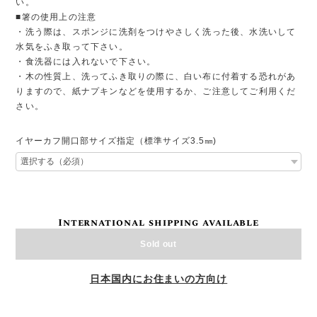
い。
■箸の使用上の注意
・洗う際は、スポンジに洗剤をつけやさしく洗った後、水洗いして
水気をふき取って下さい。
・食洗器には入れないで下さい。
・木の性質上、洗ってふき取りの際に、白い布に付着する恐れがあ
りますので、紙ナプキンなどを使用するか、ご注意してご利用くだ
さい。
イヤーカフ開口部サイズ指定（標準サイズ3.5㎜)
International shipping available
Sold out
日本国内にお住まいの方向け