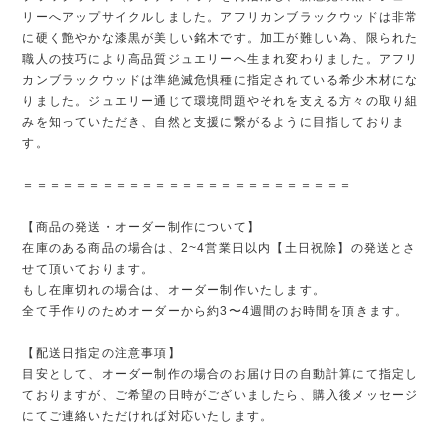
リーへアップサイクルしました。アフリカンブラックウッドは非常
に硬く艶やかな漆黒が美しい銘木です。加工が難しい為、限られた
職人の技巧により高品質ジュエリーへ生まれ変わりました。アフリ
カンブラックウッドは準絶滅危惧種に指定されている希少木材にな
りました。ジュエリー通じて環境問題やそれを支える方々の取り組
みを知っていただき、自然と支援に繋がるように目指しておりま
す。
＝＝＝＝＝＝＝＝＝＝＝＝＝＝＝＝＝＝＝＝＝＝＝＝＝
【商品の発送・オーダー制作について】
在庫のある商品の場合は、2~4営業日以内【土日祝除】の発送とさ
せて頂いております。
もし在庫切れの場合は、オーダー制作いたします。
全て手作りのためオーダーから約3〜4週間のお時間を頂きます。
【配送日指定の注意事項】
目安として、オーダー制作の場合のお届け日の自動計算にて指定し
ておりますが、ご希望の日時がございましたら、購入後メッセージ
にてご連絡いただければ対応いたします。