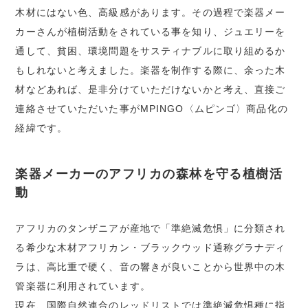
木材にはない色、高級感があります。その過程で楽器メー
カーさんが植樹活動をされている事を知り、ジュエリーを
通して、貧困、環境問題をサスティナブルに取り組めるか
もしれないと考えました。楽器を制作する際に、余った木
材などあれば、是非分けていただけないかと考え、直接ご
連絡させていただいた事がMPINGO〈ムピンゴ〉商品化の
経緯です。
楽器メーカーのアフリカの森林を守る植樹活
動
アフリカのタンザニアが産地で「準絶滅危惧」に分類され
る希少な木材アフリカン・ブラックウッド通称グラナディ
ラは、高比重で硬く、音の響きが良いことから世界中の木
管楽器に利用されています。
現在、国際自然連合のレッドリストでは準絶滅危惧種に指