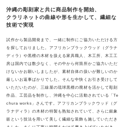
沖縄の彫刻家と共に商品制作を開始、
クラリネットの曲線や形を生かして、繊細な
技術で実現
試作から製品開発まで、一緒に制作にご協力いただける方
を探しておりました。アフリカンブラックウッド（グラナ
ディラ）や黒檀の木材を扱える家具職人、木工所、木工工
房は国内では数少なく、その中から何箇所かご協力いただ
けないかお願いしましたが、素材自体の扱いが難しいのか
厳しいお返事ばかりでした。そんな中快くお引き受けして
いただいたのが、三線屋の琉球黒檀の廃材を活かして彫刻
作品、工芸品を制作し、沖縄を中心に活動されている「Te
chura works」さんです。アフリカンブラックウッド（グ
ラナディラ）の木材の特製も熟知されていて、さらに銀象
嵌という技法を用いて美しく繊細な装飾も施していただき
ました。さらに丁寧に時間をかけて磨き上げていただき、