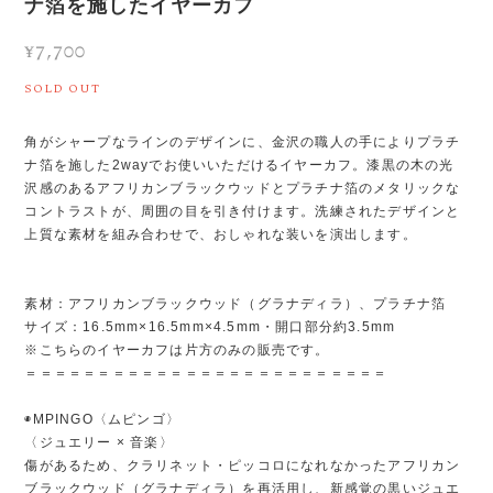
ナ箔を施したイヤーカフ
¥7,700
SOLD OUT
角がシャープなラインのデザインに、金沢の職人の手によりプラチ
ナ箔を施した2wayでお使いいただけるイヤーカフ。漆黒の木の光
沢感のあるアフリカンブラックウッドとプラチナ箔のメタリックな
コントラストが、周囲の目を引き付けます。洗練されたデザインと
上質な素材を組み合わせで、おしゃれな装いを演出します。
素材：アフリカンブラックウッド（グラナディラ）、プラチナ箔
サイズ：16.5mm×16.5mm×4.5mm・開口部分約3.5mm
※こちらのイヤーカフは片方のみの販売です。
＝＝＝＝＝＝＝＝＝＝＝＝＝＝＝＝＝＝＝＝＝＝＝＝＝
◉MPINGO〈ムピンゴ〉
〈ジュエリー × 音楽〉
傷があるため、クラリネット・ピッコロになれなかったアフリカン
ブラックウッド（グラナディラ）を再活用し、新感覚の黒いジュエ