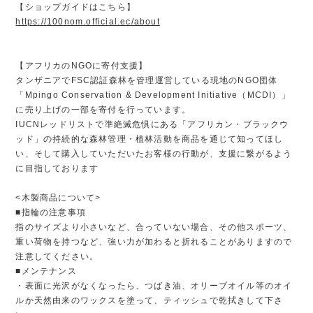
【ショップガイドはこちら】
https://100nom.official.ec/about
【アフリカのNGOに寄付支援】
タンザニアでFSC認証森林を管理運営している現地のNGO団体
「Mpingo Conservation & Development Initiative（MCDI）」
に売り上げの一部を寄付を行っています。
IUCNレッドリストで準絶滅危惧にある「アフリカン・ブラックウ
ッド」の持続的な森林管理・植林活動を商品を通じて知ってほし
い、そして購入していただいたお客様の行動が、支援に繋がるよう
に目指しております
<木製商品について>
■指輪の注意事項
指のサイズより小さいなど、合っていない場合、その他スポーツ、
重い荷物を持つなど、強い力が加わると折れることがありますので
注意してください。
■メンテナンス
・表面に光沢がなくなったら、つばき油、オリーブオイル等のオイ
ルか天然由来のワックスを塗って、ティッシュで乾拭きして下さ