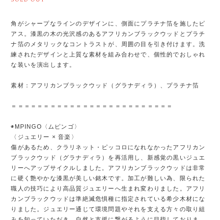
角がシャープなラインのデザインに、側面にプラチナ箔を施したピ
アス。漆黒の木の光沢感のあるアフリカンブラックウッドとプラチ
ナ箔のメタリックなコントラストが、周囲の目を引き付けます。洗
練されたデザインと上質な素材を組み合わせで、個性的でおしゃれ
な装いを演出します。
素材：アフリカンブラックウッド（グラナディラ）、プラチナ箔
＝＝＝＝＝＝＝＝＝＝＝＝＝＝＝＝＝＝＝＝＝＝＝＝＝
◉MPINGO〈ムピンゴ〉
〈ジュエリー × 音楽〉
傷があるため、クラリネット・ピッコロになれなかったアフリカン
ブラックウッド（グラナディラ）を再活用し、新感覚の黒いジュエ
リーへアップサイクルしました。アフリカンブラックウッドは非常
に硬く艶やかな漆黒が美しい銘木です。加工が難しい為、限られた
職人の技巧により高品質ジュエリーへ生まれ変わりました。アフリ
カンブラックウッドは準絶滅危惧種に指定されている希少木材にな
りました。ジュエリー通じて環境問題やそれを支える方々の取り組
みを知っていただき、自然と支援に繋がるように目指しておりま