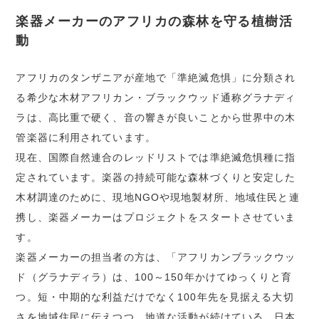
楽器メーカーのアフリカの森林を守る植樹活
動
アフリカのタンザニアが産地で「準絶滅危惧」に分類され
る希少な木材アフリカン・ブラックウッド通称グラナディ
ラは、高比重で硬く、音の響きが良いことから世界中の木
管楽器に利用されています。
現在、国際自然連合のレッドリストでは準絶滅危惧種に指
定されています。楽器の持続可能な森林づくりと安定した
木材調達のために、現地NGOや現地製材所、地域住民と連
携し、楽器メーカーはプロジェクトをスタートさせていま
す。
楽器メーカーの担当者の方は、「アフリカンブラックウッ
ド（グラナディラ）は、100～150年かけてゆっくりと育
つ。短・中期的な利益だけでなく100年先を見据える大切
さを地域住民に伝えつつ、地道な活動が続けている。日本