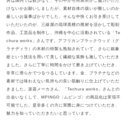
房は国内では数少なく、その中から何箇所かご協力いただ
けないかお願いしましたが、素材自体の扱いが難しいのか
厳しいお返事ばかりでした。そんな中快くお引き受けして
いただいたのが、三線屋の琉球黒檀の廃材を活かして彫刻
作品、工芸品を制作し、沖縄を中心に活動されている「Te
chura works」さんです。アフリカンブラックウッド（グ
ラナディラ）の木材の特製も熟知されていて、さらに銀象
嵌という技法を用いて美しく繊細な装飾も施していただき
ました。さらに丁寧に時間をかけて磨き上げていただき、
非常に滑らかでつるつるしています。金、プラチナなどの
素材では味わえない気持ちの良い肌触りに仕上げていただ
きました。楽器メーカさん、「Techura works」さんとの
出会いなくして、MPINGO〈ムピンゴ〉の商品化は実現不
可能でした。是非多くの方に実際に身につけていただき、
魅力を知っていただきたいと思っています。