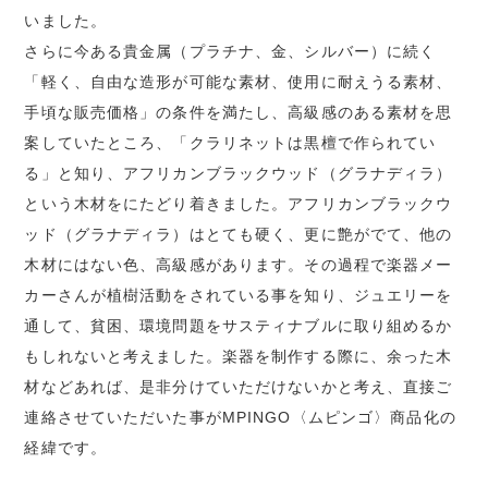
いました。
さらに今ある貴金属（プラチナ、金、シルバー）に続く
「軽く、自由な造形が可能な素材、使用に耐えうる素材、
手頃な販売価格」の条件を満たし、高級感のある素材を思
案していたところ、「クラリネットは黒檀で作られてい
る」と知り、アフリカンブラックウッド（グラナディラ）
という木材をにたどり着きました。アフリカンブラックウ
ッド（グラナディラ）はとても硬く、更に艶がでて、他の
木材にはない色、高級感があります。その過程で楽器メー
カーさんが植樹活動をされている事を知り、ジュエリーを
通して、貧困、環境問題をサスティナブルに取り組めるか
もしれないと考えました。楽器を制作する際に、余った木
材などあれば、是非分けていただけないかと考え、直接ご
連絡させていただいた事がMPINGO〈ムピンゴ〉商品化の
経緯です。