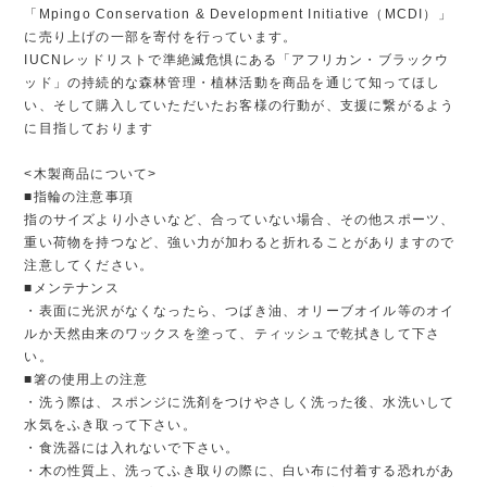
「Mpingo Conservation & Development Initiative（MCDI）」
に売り上げの一部を寄付を行っています。
IUCNレッドリストで準絶滅危惧にある「アフリカン・ブラックウ
ッド」の持続的な森林管理・植林活動を商品を通じて知ってほし
い、そして購入していただいたお客様の行動が、支援に繋がるよう
に目指しております
<木製商品について>
■指輪の注意事項
指のサイズより小さいなど、合っていない場合、その他スポーツ、
重い荷物を持つなど、強い力が加わると折れることがありますので
注意してください。
■メンテナンス
・表面に光沢がなくなったら、つばき油、オリーブオイル等のオイ
ルか天然由来のワックスを塗って、ティッシュで乾拭きして下さ
い。
■箸の使用上の注意
・洗う際は、スポンジに洗剤をつけやさしく洗った後、水洗いして
水気をふき取って下さい。
・食洗器には入れないで下さい。
・木の性質上、洗ってふき取りの際に、白い布に付着する恐れがあ