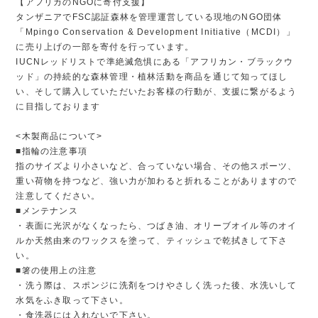
【アフリカのNGOに寄付支援】
タンザニアでFSC認証森林を管理運営している現地のNGO団体
「Mpingo Conservation & Development Initiative（MCDI）」
に売り上げの一部を寄付を行っています。
IUCNレッドリストで準絶滅危惧にある「アフリカン・ブラックウ
ッド」の持続的な森林管理・植林活動を商品を通じて知ってほし
い、そして購入していただいたお客様の行動が、支援に繋がるよう
に目指しております
<木製商品について>
■指輪の注意事項
指のサイズより小さいなど、合っていない場合、その他スポーツ、
重い荷物を持つなど、強い力が加わると折れることがありますので
注意してください。
■メンテナンス
・表面に光沢がなくなったら、つばき油、オリーブオイル等のオイ
ルか天然由来のワックスを塗って、ティッシュで乾拭きして下さ
い。
■箸の使用上の注意
・洗う際は、スポンジに洗剤をつけやさしく洗った後、水洗いして
水気をふき取って下さい。
・食洗器には入れないで下さい。