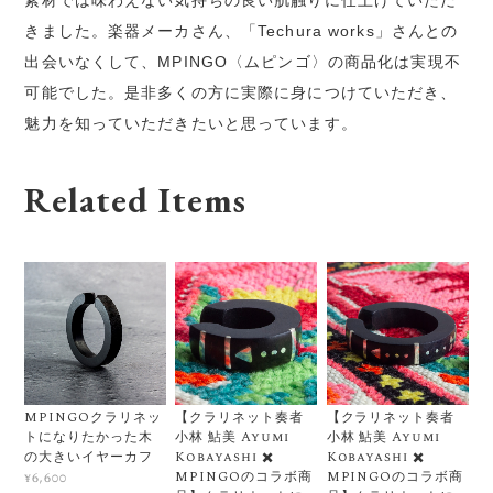
きました。楽器メーカさん、「Techura works」さんとの
出会いなくして、MPINGO〈ムピンゴ〉の商品化は実現不
可能でした。是非多くの方に実際に身につけていただき、
魅力を知っていただきたいと思っています。
Related Items
MPINGOクラリネッ
【クラリネット奏者
【クラリネット奏者
トになりたかった木
小林 鮎美 Ayumi
小林 鮎美 Ayumi
の大きいイヤーカフ
Kobayashi ✖️
Kobayashi ✖️
MPINGOのコラボ商
MPINGOのコラボ商
¥6,600