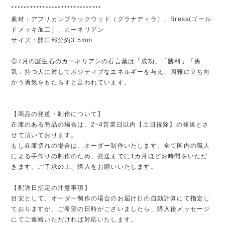
*****************************
素材：アフリカンブラックウッド（グラナディラ）、Bress(ゴール
ドメッキ加工）、カーネリアン
サイズ：開口部分約3.5mm
◎7月の誕生石のカーネリアンの石言葉は「成功」「勝利」「勇
気」持つ人に対してポジティブなエネルギーを与え、困難に立ち向
かう勇気をもたらすと言われています。
【商品の発送・制作について】
在庫のある商品の場合は、2~4営業日以内【土日祝除】の発送とさ
せて頂いております。
もし在庫切れの場合は、オーダー制作いたします。全て国内の職人
による手作りの制作のため、発送までに1カ月ほどお時間をいただ
きます。ご了承の上、購入をお願いいたします。
【配送日指定の注意事項】
目安として、オーダー制作の場合のお届け日の自動計算にて指定し
ておりますが、ご希望の日時がございましたら、購入後メッセージ
にてご連絡いただければ対応いたします。