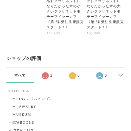
品】クラリネットに
品】クラリネットに
なりたかった木の小
なりたかった木の大
さいクラリネットモ
きいクラリネットモ
チーフイヤーカフ
チーフイヤーカフ
《第1弾 受注生産販売
《第1弾 受注生産販売
スタート！》
スタート！》
¥29,700
¥33,000
ショップの評価
すべて
2
0
0
COLLECTION
MPINGO〈ムピンゴ〉
M JEWELRY
MUSEUM
鉱物BOOKS
ITEM LIST