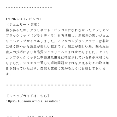
*****************************
◉MPINGO〈ムピンゴ〉
〈ジュエリー × 音楽〉
傷があるため、クラリネット・ピッコロになれなかったアフリカン
ブラックウッド（グラナディラ）を再活用し、新感覚の黒いジュエ
リーへアップサイクルしました。アフリカンブラックウッドは非常
に硬く艶やかな漆黒が美しい銘木です。加工が難しい為、限られた
職人の技巧により高品質ジュエリーへ生まれ変わりました。アフリ
カンブラックウッドは準絶滅危惧種に指定されている希少木材にな
りました。ジュエリー通じて環境問題やそれを支える方々の取り組
みを知っていただき、自然と支援に繋がるように目指しておりま
す。
＝＝＝＝＝＝＝＝＝＝＝＝＝＝＝＝＝＝＝＝＝＝＝＝＝
【ショップガイドはこちら】
https://100nom.official.ec/about