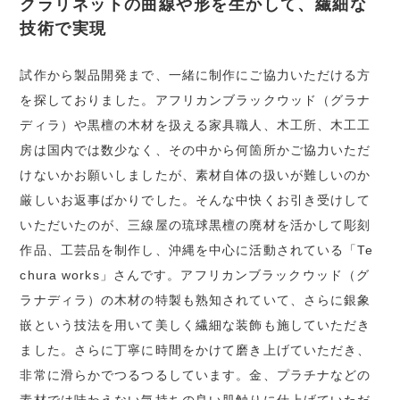
クラリネットの曲線や形を生かして、繊細な
技術で実現
試作から製品開発まで、一緒に制作にご協力いただける方
を探しておりました。アフリカンブラックウッド（グラナ
ディラ）や黒檀の木材を扱える家具職人、木工所、木工工
房は国内では数少なく、その中から何箇所かご協力いただ
けないかお願いしましたが、素材自体の扱いが難しいのか
厳しいお返事ばかりでした。そんな中快くお引き受けして
いただいたのが、三線屋の琉球黒檀の廃材を活かして彫刻
作品、工芸品を制作し、沖縄を中心に活動されている「Te
chura works」さんです。アフリカンブラックウッド（グ
ラナディラ）の木材の特製も熟知されていて、さらに銀象
嵌という技法を用いて美しく繊細な装飾も施していただき
ました。さらに丁寧に時間をかけて磨き上げていただき、
非常に滑らかでつるつるしています。金、プラチナなどの
素材では味わえない気持ちの良い肌触りに仕上げていただ