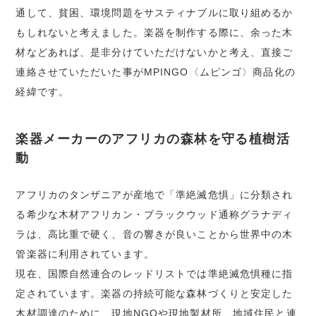
通して、貧困、環境問題をサスティナブルに取り組めるか
もしれないと考えました。楽器を制作する際に、余った木
材などあれば、是非分けていただけないかと考え、直接ご
連絡させていただいた事がMPINGO〈ムピンゴ〉商品化の
経緯です。
楽器メーカーのアフリカの森林を守る植樹活
動
アフリカのタンザニアが産地で「準絶滅危惧」に分類され
る希少な木材アフリカン・ブラックウッド通称グラナディ
ラは、高比重で硬く、音の響きが良いことから世界中の木
管楽器に利用されています。
現在、国際自然連合のレッドリストでは準絶滅危惧種に指
定されています。楽器の持続可能な森林づくりと安定した
木材調達のために、現地NGOや現地製材所、地域住民と連