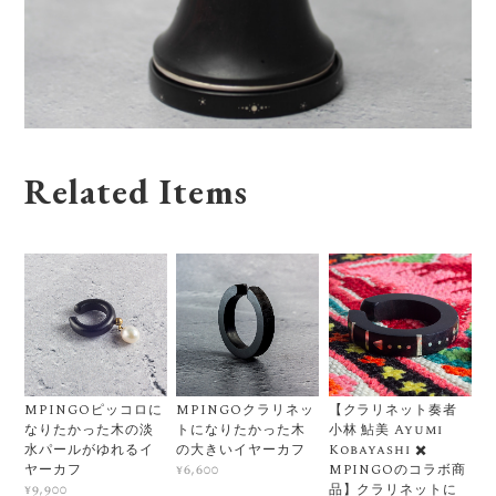
Related Items
MPINGOピッコロに
MPINGOクラリネッ
【クラリネット奏者
なりたかった木の淡
トになりたかった木
小林 鮎美 Ayumi
水パールがゆれるイ
の大きいイヤーカフ
Kobayashi ✖️
ヤーカフ
MPINGOのコラボ商
¥6,600
品】クラリネットに
¥9,900