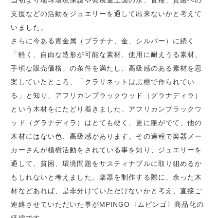
当初より地球環境保護や発展途上国の水、食糧、貧困への
支援などの活動をジュエリーを通して出来ないかと考えて
いました。
さらに今ある貴金属（プラチナ、金、シルバー）に続く
「軽く、自由な造形が可能な素材、使用に耐えうる素材、
手頃な販売価格」の条件を満たし、高級感のある素材を思
案していたところ、「クラリネットは黒檀で作られてい
る」と知り、アフリカンブラックウッド（グラナディラ）
という木材をにたどり着きました。アフリカンブラックウ
ッド（グラナディラ）はとても硬く、更に艶がでて、他の
木材にはない色、高級感があります。その過程で楽器メー
カーさんが植樹活動をされている事を知り、ジュエリーを
通して、貧困、環境問題をサスティナブルに取り組めるか
もしれないと考えました。楽器を制作する際に、余った木
材などあれば、是非分けていただけないかと考え、直接ご
連絡させていただいた事がMPINGO〈ムピンゴ〉商品化の