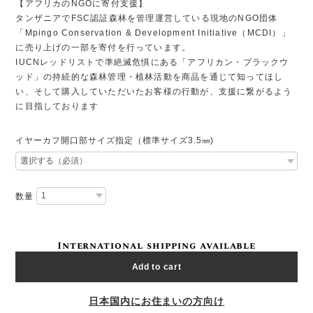
【アフリカのNGOに寄付支援】
タンザニアでFSC認証森林を管理運営している現地のNGO団体
「Mpingo Conservation & Development Initiative（MCDI）」
に売り上げの一部を寄付を行っています。
IUCNレッドリストで準絶滅危惧にある「アフリカン・ブラックウ
ッド」の持続的な森林管理・植林活動を商品を通じて知ってほし
い、そして購入していただいたお客様の行動が、支援に繋がるよう
に目指しております
イヤーカフ開口部サイズ指定（標準サイズ3.5㎜)
数量
International shipping available
Add to cart
日本国内にお住まいの方向け