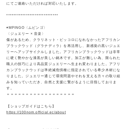
にてご連絡いただければ対応いたします。
*****************************
◉MPINGO〈ムピンゴ〉
〈ジュエリー × 音楽〉
傷があるため、クラリネット・ピッコロになれなかったアフリカン
ブラックウッド（グラナディラ）を再活用し、新感覚の黒いジュエ
リーへアップサイクルしました。アフリカンブラックウッドは非常
に硬く艶やかな漆黒が美しい銘木です。加工が難しい為、限られた
職人の技巧により高品質ジュエリーへ生まれ変わりました。アフリ
カンブラックウッドは準絶滅危惧種に指定されている希少木材にな
りました。ジュエリー通じて環境問題やそれを支える方々の取り組
みを知っていただき、自然と支援に繋がるように目指しておりま
す。
＝＝＝＝＝＝＝＝＝＝＝＝＝＝＝＝＝＝
【ショップガイドはこちら】
https://100nom.official.ec/about