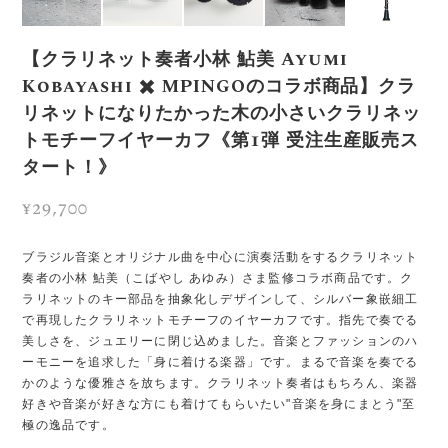
【クラリネット奏者小林 鮎美 Ayumi
Kobayashi ✖️ MPINGOのコラボ商品】クラ
リネットになりたかった木の小さいクラリネッ
トモチーフイヤーカフ《第1弾 受注生産販売ス
タート！》
¥29,700
ブラジル音楽とオリジナル曲を中心に演奏活動をするクラリネット
奏者の小林 鮎美（こばやし あゆみ）さま監修コラボ商品です。ク
ラリネットのキー部品を抽象化しデザインして、シルバー象嵌細工
で再現したクラリネットモチーフのイヤーカフです。指先で奏でる
美しさを、ジュエリーに閉じ込めました。音楽とファッションのハ
ーモニーを追求した「身に着ける楽器」です。まるで音楽を奏でる
かのような優雅さを放ちます。クラリネット奏者はもちろん、楽器
好きや音楽が好きな方にも着けてもらいたい"音楽を身にまとう"至
極の逸品です。