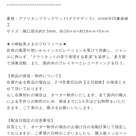
*****************************
素材：アフリカンブラックウッド(グラナディラ)、silver925象嵌細
工
サイズ：開口部分約3.5mm、約18ｍｍ×約18ｍｍ×5ｍｍ
★小林鮎美さまのプロフィール★
自然の風景や想いからインスピレーションを受けて作曲し、ジャン
ルに拘らず、“クラリネットの音で表現する音楽”を追求し、多方面
で演奏活動、また、国内外のプレイヤーとレコーディングを行う。
【商品の発送・制作について】
在庫のある商品の場合は、2~4営業日以内【土日祝除】の発送とさ
せて頂いております。
もし在庫切れの場合は、オーダー制作いたします。全て国内の職人
による手作りの制作のため、発送までに1カ月ほどお時間をいただ
きます。ご了承の上、購入をお願いいたします。
【配送日指定の注意事項】
目安として、オーダー制作の場合のお届け日の自動計算にて指定し
ておりますが、ご希望の日時がございましたら、購入後メッセージ