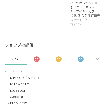
なりたかった木の大
きいクラリネットモ
チーフイヤーカフ
《第1弾 受注生産販売
スタート！》
¥33,000
ショップの評価
すべて
2
0
0
COLLECTION
MPINGO〈ムピンゴ〉
M JEWELRY
MUSEUM
鉱物BOOKS
ITEM LIST