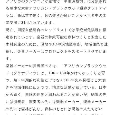
アフリカのタンザニアが産地で「準絶滅危惧」に分類され
る希少な木材アフリカン・ブラックウッド通称グラナディ
ラは、高比重で硬く、音の響きが良いことから世界中の木
管楽器に利用されています。
現在、国際自然連合のレッドリストでは準絶滅危惧種に指
定されています。楽器の持続可能な森林づくりと安定した
木材調達のために、現地NGOや現地製材所、地域住民と連
携し、楽器メーカーはプロジェクトをスタートさせていま
す。
楽器メーカーの担当者の方は、「アフリカンブラックウッ
ド（グラナディラ）は、100～150年かけてゆっくりと育
つ。短・中期的な利益だけでなく100年先を見据える大切
さを地域住民に伝えつつ、地道な活動が続けている。日本
から遠く、無縁の世界と思われることが多いが、聴衆の先
には演奏者、演奏者の先には楽器メーカー、楽器メーカー
の先には森林があり、森林のもとには現地の人たちがい