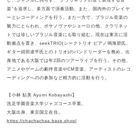
し、ジャンルに拘らず、“クラリネットの音で表現する音
楽”を追求し、多方面で演奏活動、また、国内外のプレイヤ
ーとレコーディングを行う。また一方で、ブラジル音楽の
魅力にとらわれ、ボサノヴァやショーロの他、クラリネッ
トでは珍しいブラジル音楽にも取り組む。現在は東京に活
動拠点を置き、seekTRIO(シークトリオ:ピアノ鳴海碧氏、
ギター紺田凌平氏とのトリオ)のバンドリーダーを務め、出
身地である大阪では年2回のツアーライブを行う。その他、
アニメやゲームの劇伴音楽やCM音楽、アーティストのレコ
ーディングへのの参加など精力的に活動を行う。
【小林 鮎美 Ayumi Kobayashi】
洗足学園音楽大学ジャズコース卒業。
大阪出身、東京国立在住。
https://chachachaa.base.shop/