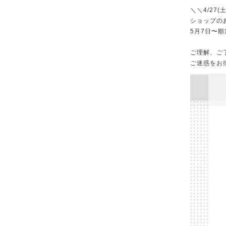
＼＼4/27
ショップの
5月7日〜
ご理解、ご
ご迷惑をお