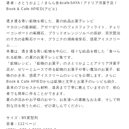
著者：さとうかよこ / きらら舎&cafeSAYA / アドリア洋菓子店 /
Book & Cafe APIED(アピエ)
透き通る青い鉱物を模した、夏の結晶お菓子レシピ
マカロンの藍銅鉱、アガーゼリーのフォスフォフィライト、チェリ
ーコンポートの柘榴石、ブラッドオレンジソルベの辰砂、宮沢賢治
の十力の金剛石ケーキ、グラニテの湖南省蛍石、惑星アイスクリー
ム……
本書は、透き通る青い鉱物を中心に、様々な結晶を模した「食べら
れる鉱物」の夏のお菓子レシピ集です。
『鉱物レシピ』『鉱物のお菓子』のさとうかよことアドリア洋菓子
店が、ゼリーとムースで作る鉱物のお菓子や青い魔法のお菓子、鉱
物のかき氷、惑星アイスクリームのレシピを公開します。さらに
Book & Cafe APIEDからは鉱物と文学とお菓子のレシピも紹介。
基本のプロセスから材料、道具まで丁寧に教えていますので、初心
者でも簡単に作ることができます。
夏の夕涼みやお子様のおやつ、お友達への素敵なお土産、そして特
別な日を祝うために、ぜひ楽しんでください。
サイズ：B5変型判
容量：112ページ