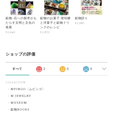
鉱物−石への探求がも
鉱物のお菓子 琥珀糖
鉱物語り
たらす文明と文化の
と洋菓子と鉱物ドリ
¥1,980
発展
ンクのレシピ
¥2,640
¥1,870
ショップの評価
すべて
2
0
0
COLLECTION
MPINGO〈ムピンゴ〉
M JEWELRY
MUSEUM
鉱物BOOKS