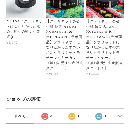
MPINGOクラリネッ
【クラリネット奏者
【クラリネット奏者
トになりたかった木
小林 鮎美 Ayumi
小林 鮎美 Ayumi
の手彫りの輪切り箸
Kobayashi ✖️
Kobayashi ✖️
置き
MPINGOのコラボ商
MPINGOのコラボ商
品】クラリネットに
品】クラリネットに
¥1,650
なりたかった木の小
なりたかった木の大
さいクラリネットモ
きいクラリネットモ
チーフイヤーカフ
チーフイヤーカフ
《第1弾 受注生産販売
《第1弾 受注生産販売
スタート！》
スタート！》
¥29,700
¥33,000
ショップの評価
すべて
2
0
0