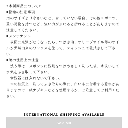
<木製商品について>
■指輪の注意事項
指のサイズより小さいなど、合っていない場合、その他スポーツ、
重い荷物を持つなど、強い力が加わると折れることがありますので
注意してください。
■メンテナンス
・表面に光沢がなくなったら、つばき油、オリーブオイル等のオイ
ルか天然由来のワックスを塗って、ティッシュで乾拭きして下さ
い。
■箸の使用上の注意
・洗う際は、スポンジに洗剤をつけやさしく洗った後、水洗いして
水気をふき取って下さい。
・食洗器には入れないで下さい。
・木の性質上、洗ってふき取りの際に、白い布に付着する恐れがあ
りますので、紙ナプキンなどを使用するか、ご注意してご利用くだ
さい。
International shipping available
Sold out