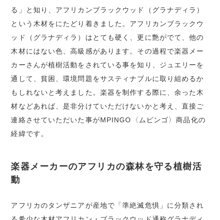
る」と知り、アフリカンブラックウッド（グラナディラ）
という木材をにたどり着きました。アフリカンブラックウ
ッド（グラナディラ）はとても硬く、更に艶がでて、他の
木材にはない色、高級感があります。その過程で楽器メー
カーさんが植樹活動をされている事を知り、ジュエリーを
通して、貧困、環境問題をサスティナブルに取り組めるか
もしれないと考えました。楽器を制作する際に、余った木
材などあれば、是非分けていただけないかと考え、直接ご
連絡させていただいた事がMPINGO〈ムピンゴ〉商品化の
経緯です。
楽器メーカーのアフリカの森林を守る植樹活
動
アフリカのタンザニアが産地で「準絶滅危惧」に分類され
る希少な木材アフリカン・ブラックウッド通称グラナディ