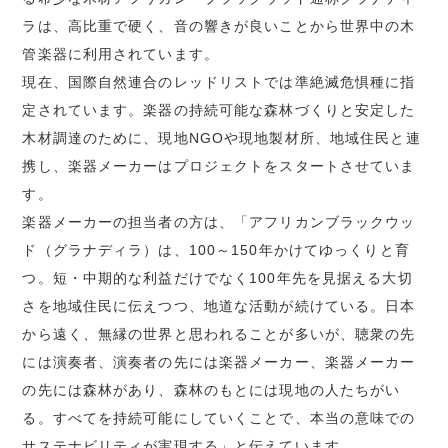
ラは、高比重で硬く、音の響きが良いことから世界中の木
管楽器に利用されています。
現在、国際自然連合のレッドリストでは準絶滅危惧種に指
定されています。楽器の持続可能な森林づくりと安定した
木材調達のために、現地NGOや現地製材所、地域住民と連
携し、楽器メーカーはプロジェクトをスタートさせていま
す。
楽器メーカーの担当者の方は、「アフリカンブラックウッ
ド（グラナディラ）は、100～150年かけてゆっくりと育
つ。短・中期的な利益だけでなく100年先を見据える大切
さを地域住民に伝えつつ、地道な活動が続けている。日本
から遠く、無縁の世界と思われることが多いが、聴衆の先
には演奏者、演奏者の先には楽器メーカー、楽器メーカー
の先には森林があり、森林のもとには現地の人たちがい
る。すべてを持続可能にしていくことで、本当の意味での
サステナビリティが実現する」と伝えています。