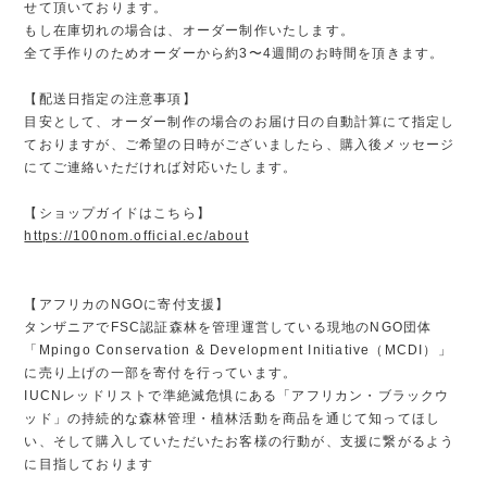
せて頂いております。
もし在庫切れの場合は、オーダー制作いたします。
全て手作りのためオーダーから約3〜4週間のお時間を頂きます。
【配送日指定の注意事項】
目安として、オーダー制作の場合のお届け日の自動計算にて指定し
ておりますが、ご希望の日時がございましたら、購入後メッセージ
にてご連絡いただければ対応いたします。
【ショップガイドはこちら】
https://100nom.official.ec/about
【アフリカのNGOに寄付支援】
タンザニアでFSC認証森林を管理運営している現地のNGO団体
「Mpingo Conservation & Development Initiative（MCDI）」
に売り上げの一部を寄付を行っています。
IUCNレッドリストで準絶滅危惧にある「アフリカン・ブラックウ
ッド」の持続的な森林管理・植林活動を商品を通じて知ってほし
い、そして購入していただいたお客様の行動が、支援に繋がるよう
に目指しております