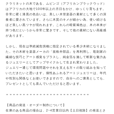
クラリネットの木である、ムピンゴ（アフリカンブラックウッド）
はアフリカの大地で100年以上の月日をかけ、ゆっくり育ちます。
非常に硬く漆黒の色合いは、美しい木管楽器の素材として多くの演
奏者に愛されています。さらに木質のキメが細かい為、使い続ける
ほど美しい黒ツヤが現れれます。これらの暗紫褐色は、木の本来が
持つ色だというから非常に驚きです。そして他の素材にない高級感
があります。
しかし、現在は準絶滅危惧種に指定されている希少木材になりまし
た。その木材を楽器メーカの「規格外部品」を再利用し、彫刻家の
繊細な技巧とアート感覚をプラスし、純金箔を施して斬新な魅力あ
るジュエリーとしてアップサイクルして生まれ変わりました。
ジュエリー通じて環境問題やそれを支える方々の取り組みを知って
いただきたいと思います。個性あふれるアートジュエリーは、年代
や性別も関係なくお使いできますので、自分へのご褒美としても、
プレゼントとしても喜んでいただけると思います。
＝＝＝＝＝＝＝＝＝＝＝＝＝＝＝＝＝＝＝＝＝＝＝＝＝
【商品の発送・オーダー制作について】
在庫のある商品の場合は、2~4営業日以内【土日祝除】の発送とさ