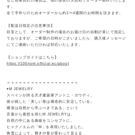
もし在庫切れの場合は、他の形状の天然石でオーダー制作いたしま
す。
全て手作りのためオーダーから約3〜4週間のお時間を頂きます。
【配送日指定の注意事項】
目安として、オーダー制作の場合のお届け日の自動計算にて指定し
ておりますが、ご希望の日時がございましたら、購入後メッセージ
にてご連絡いただければ対応いたします。
【ショップガイドはこちら】
https://100nom.official.ec/about
＝＝＝＝＝＝＝＝＝＝＝＝＝＝＝＝＝＝
◉M JEWELRY
スペインが誇る天才建築家アントニ・ガウディ。
彼が残した「美しい形は構造的に安定している。
構造は自然から学ぶべきである」という
言葉から着想を得たM JEWELRYは、
自然の中にある曲線をコンセプトに、
ヒャクノエムの「M」を表現いたしました。
角度によって、輝きや形が変わって見える