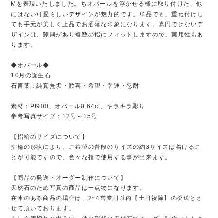
Mを表現いたしました。ちオパールを浮かせる様に取り付けた、他
にはない可愛らしいデザインが魅力的です。単品でも、重ね付けし
ても手元が美しく上品でお洒落な印象になります。真円ではないデ
ザインは、隙間があり複数の指にフィットしますので、実用性もあ
ります。
◆オパール◆
10月の誕生石
石言葉：純真無垢・歓喜・希望・幸運・忍耐
素材：Pt900、オパール0.64ct、キラキラ彫り
参考写真サイズ：12号～15号
【指輪のサイズについて】
指輪の形状により、ご希望の普段のサイズの約3サイズは着けるこ
とが可能ですので、色々な指で使用する事が出来ます。
【商品の発送・オーダー制作について】
天然石のため写真の商品は一点物になります。
在庫のある商品の場合は、2~4営業日以内【土日祝除】の発送とさ
せて頂いております。