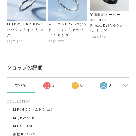
Y様限定オーダー
MPINGO
M JEWELRY Pt900
M JEWELRY Pt900
Pt900/K18YGクオー
ハックマナイト リン
トルマリンキャッツ
ツ リング
グ
アイ リング
¥124,840
¥170,500
¥132,000
ショップの評価
すべて
2
0
0
COLLECTION
MPINGO〈ムピンゴ〉
M JEWELRY
MUSEUM
鉱物BOOKS