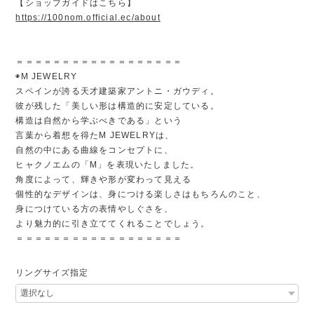
【ショップガイドはこちら】
https://100nom.official.ec/about
＝＝＝＝＝＝＝＝＝＝＝＝＝＝＝＝＝＝
◉M JEWELRY
スペインが誇る天才建築家アントニ・ガウディ。
彼が残した「美しい形は構造的に安定している。
構造は自然から学ぶべきである」という
言葉から着想を得たM JEWELRYは、
自然の中にある曲線をコンセプトに、
ヒャクノエムの「M」を表現いたしました。
角度によって、輝きや形が変わって見える
個性的なデザインは、身につける楽しさはもちろんのこと、
身につけている方の表情やしぐさを、
より魅力的に引き立ててくれることでしょう。
＝＝＝＝＝＝＝＝＝＝＝＝＝＝＝＝＝＝
リングサイズ指定