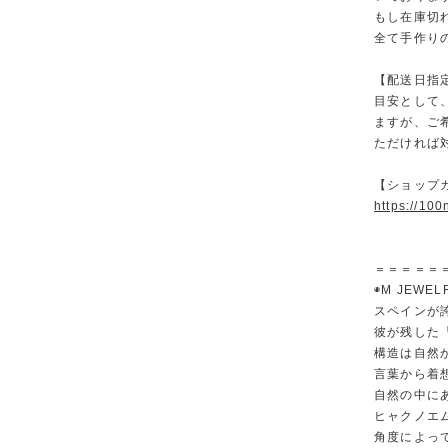
もし在庫切
全て手作り
【配送日指
目安として
ますが、ご
ただければ
【ショップ
https://100
＝＝＝＝＝
◉M JEWEL
スペインが
彼が残した
構造は自然
言葉から着想
自然の中に
ヒャクノエ
角度によっ