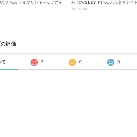
LRY Pt900 トルマリンキャッツアイ
M JEWELRY Pt900 ハックマナイ
¥150,700
プの評価
べて
2
0
0