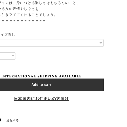
ザインは、身につける楽しさはもちろんのこと、
いる方の表情やしぐさを、
に引き立ててくれることでしょう。
＝＝＝＝＝＝＝＝＝＝＝＝＝
線サイズ直し
International shipping available
Add to cart
日本国内にお住まいの方向け
通報する