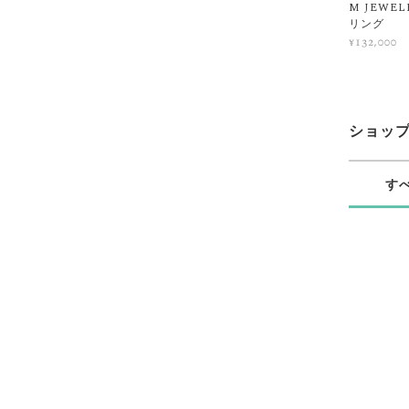
M JEWE
リング
¥132,000
ショッ
す