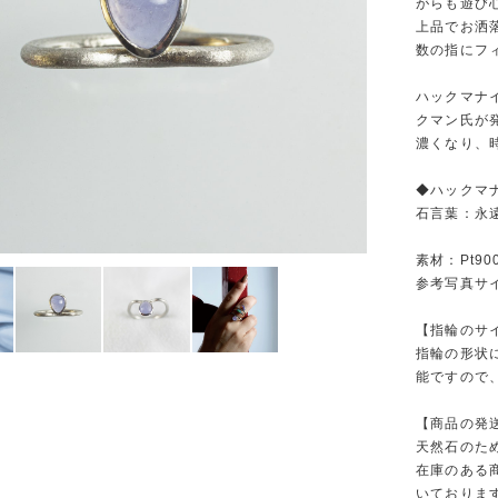
がらも遊び
上品でお洒
数の指にフ
ハックマナ
クマン氏が
濃くなり、
◆ハックマ
石言葉：永
素材：Pt90
参考写真サイ
【指輪のサ
指輪の形状
能ですので
【商品の発
天然石のた
在庫のある
いておりま