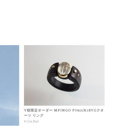
Y様限定オーダー MPINGO Pt900/K18YGクオ
ーツ リング
¥124,840