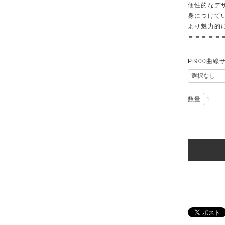
個性的なデ
身につけて
より魅力的
＝＝＝＝＝
Pt900曲
数量