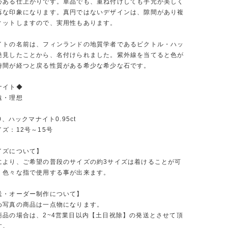
心ある仕上がりです。単品でも、重ね付けしても手元が美しく
落な印象になります。真円ではないデザインは、隙間があり複
ィットしますので、実用性もあります。
イトの名前は、フィンランドの地質学者であるビクトル・ハッ
発見したことから、名付けられました。紫外線を当てると色が
時間が経つと戻る性質がある希少な希少な石です。
ナイト◆
遠・理想
0、ハックマナイト0.95ct
ズ：12号～15号
イズについて】
により、ご希望の普段のサイズの約3サイズは着けることが可
、色々な指で使用する事が出来ます。
送・オーダー制作について】
め写真の商品は一点物になります。
商品の場合は、2~4営業日以内【土日祝除】の発送とさせて頂
す。