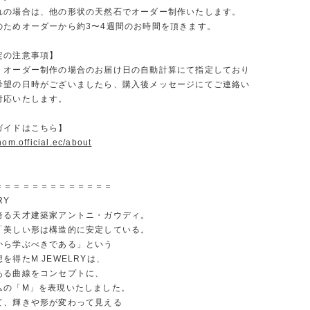
れの場合は、他の形状の天然石でオーダー制作いたします。
のためオーダーから約3〜4週間のお時間を頂きます。
定の注意事項】
、オーダー制作の場合のお届け日の自動計算にて指定しており
希望の日時がございましたら、購入後メッセージにてご連絡い
対応いたします。
ガイドはこちら】
nom.official.ec/about
＝＝＝＝＝＝＝＝＝＝＝＝＝
RY
誇る天才建築家アントニ・ガウディ。
「美しい形は構造的に安定している。
から学ぶべきである」という
を得たM JEWELRYは、
ある曲線をコンセプトに、
ムの「M」を表現いたしました。
て、輝きや形が変わって見える